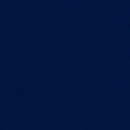
высоком профессиональном уровне.
Экспертиза и серьезный практический
опыт брокеров основаны на работе в
компании с 20-летней историей в сфере
недвижимости. Эксперты с опытом в
премиум новостройках и лучшим
клиентским сервисом
профессионалы
федерального уровня
20 лет опыта
в сфере недвижимости