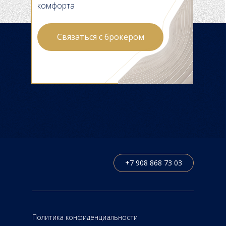
комфорта
Связаться с брокером
Оставить заявку
УСЛУГИ
КОМАНДА
НОВОСТ
ПРОЕ
+7 908 868 73 03
Политика конфиденциальности